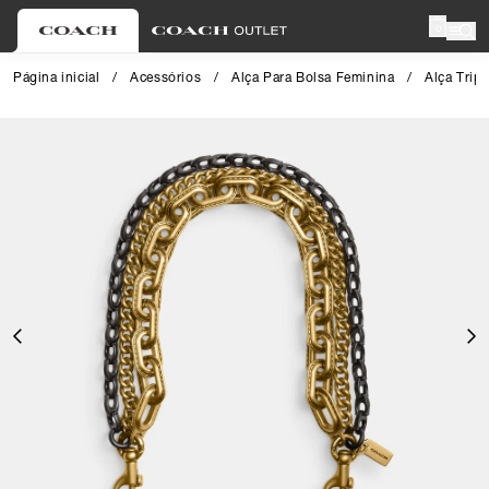
0
Página inicial
/
Acessórios
/
Alça Para Bolsa Feminina
/
Alça Trip
Close