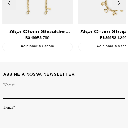
Alça Chain Shoulder
Alça Chain Stra
R$ 499
R$ 799
R$ 899
R$ 1.299
Coach
Adicionar a Sacola
Adicionar a Saco
ASSINE A NOSSA NEWSLETTER
Nome*
E-mail*