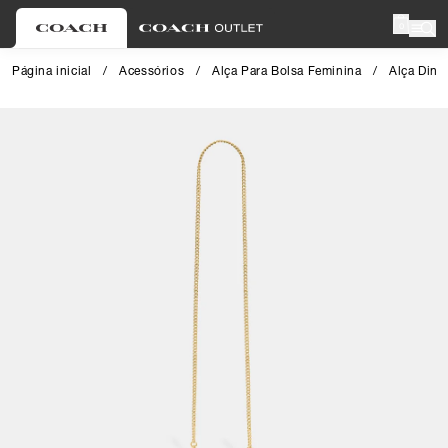
0
Página inicial
/
Acessórios
/
Alça Para Bolsa Feminina
/
Alça Dink
Close