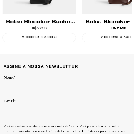
Bolsa Bleecker Bucket
Bolsa Bleecker 
R$ 2.598
R$ 2.598
21 Coach
21 Coach
Adicionar a Sacola
Adicionar a Saco
ASSINE A NOSSA NEWSLETTER
Nome*
E-mail*
Você está se inscrevendo para receber e-mails da Coach. Você pode retirar seu e-mail a
qualquer momento. Leia nossa
Política de Privacidade
ou
Contate-nos
para mais detalhes.