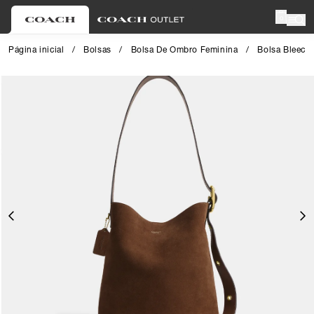
0
Página inicial
/
Bolsas
/
Bolsa De Ombro Feminina
/
Bolsa Bleeck
Close