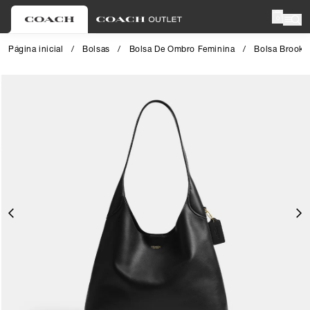
0
Página inicial
/
Bolsas
/
Bolsa De Ombro Feminina
/
Bolsa Brookl
Close