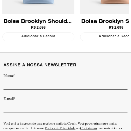
Bolsa Brooklyn Shoulder
Bolsa Brooklyn S
R$ 2.698
R$ 2.698
28 Coach
28 Coach
Adicionar a Sacola
Adicionar a Saco
ASSINE A NOSSA NEWSLETTER
Nome*
E-mail*
Você está se inscrevendo para receber e-mails da Coach. Você pode retirar seu e-mail a
qualquer momento. Leia nossa
Política de Privacidade
ou
Contate-nos
para mais detalhes.