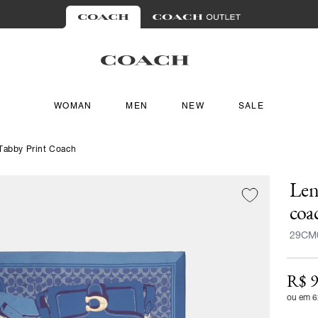
WOMAN
MEN
NEW
SALE
Tabby Print Coach
Len
coa
29CM
R$ 9
ou em 6