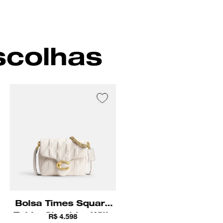
 volta do pescoço para adicionar um estilo distinto a qualquer look.
scolhas
Bolsa Times Square
Tabby Shoulder With
R$ 4.598