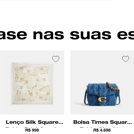
use-o em
se nas suas e
Lenço Silk Square
Bolsa Times Square
Tabby Print Coach
Tabby Shoulder
R$ 998
R$ 4.698