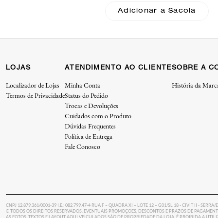
Coach
Adicionar a Sacola
Adicionar a Sacola
LOJAS
ATENDIMENTO AO CLIENTE
SOBRE A C
Localizador de Lojas
Minha Conta
História da Marc
Termos de Privacidade
Status do Pedido
Trocas e Devoluções
Cuidados com o Produto
Dúvidas Frequentes
Política de Entrega
Fale Conosco
CNPJ 12.879.361/0001-39 I.E.: 082.799.47-4 RUA F – QUADRA XI – LOTE 12 – G01/SL 18 - CIVIT II - SERRA/
© TODOS OS DIREITOS RESERVADOS. EVENTUAIS PROMOÇÕES, DESCONTOS E PRAZOS DE PAGAMENTO
AS FOTOS, TEXTOS E LAYOUT AQUI VEICULADOS SÃO DE PROPRIEDADE DA LOJA. É PROIBIDA A UTI