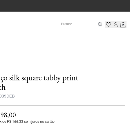
0
ço silk square tabby print
ch
039DEB
98,00
x de R$ 166,33 sem juros no cartão