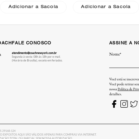
Denim With Quilting
Adicionar a Sacola
Adicionar a Sacola
Coach
OACH
FALE CONOSCO
ASSINE A 
atendimento@coachnewyork.com.br
Nome*
a
Segunda à sexta: 08h às 18h por e-mail.
(Horário de Brasília), exceto em feriados.
Você está se inscrev
Você pode retirar se
nossa
Política de Pri
detalhes.
ES 29168-124
 EXPOSTOS AQUI SÃO VÁLIDOS APENAS PARA COMPRAS VIA INTERNET.
LIZAÇÃO TOTAL OU PARCIAL SEM NOSSA AUTORIZAÇÃO.